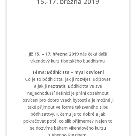
15.-17. března 2019
Již
15. – 17. března 2019
nás čeká další
víkendový kurz tibetského buddhismu.
Téma: Bódhičitta – mysl osvícení
Co je to bódhičitta, jak ji rozvíjet, udržovat
a jak ji neztratit. Bódhičitta ve své
nejjednodušší definici je přání dosáhnout
osvícení pro dobro všech bytostí a je možné ji
také přijmout ve formě takzvaného slibu
bódhisattvy. K čemu je to dobré a jak
pokračovat poté, co slib přijmeme? Nejen to
se dozvíme během víkendového kurzu
s Khenpo Rigzinem.