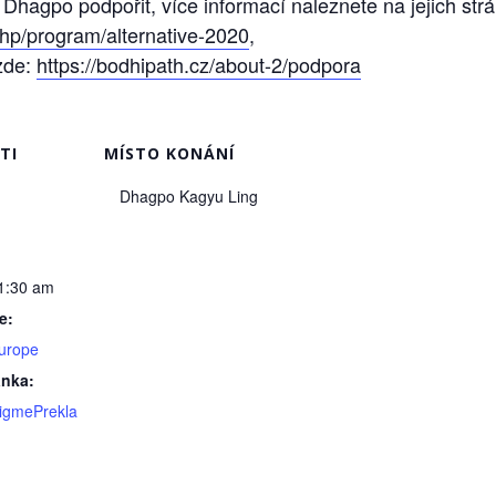
 Dhagpo podpořit, více informací naleznete na jejich str
hp/program/alternative-2020
,
 zde:
https://bodhipath.cz/about-2/podpora
TI
MÍSTO KONÁNÍ
Dhagpo Kagyu Ling
1:30 am
e:
urope
ánka:
/JigmePrekla