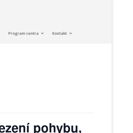
Program centra
Kontakt
ezení pohybu,