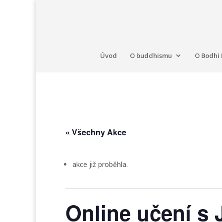
Úvod
O buddhismu
O Bodhi 
« Všechny Akce
akce již proběhla.
Online učení s