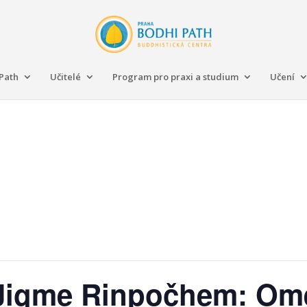
Path
Učitelé
Program pro praxi a studium
Učení
 Jigme Rinpočhem: Om