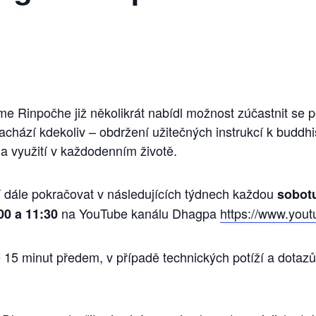
 Rinpočhe již několikrát nabídl možnost zúčastnit se p
achází kdekoliv – obdržení užitečných instrukcí k buddh
 a využití v každodenním životě.
 dále pokračovat v následujících týdnech každou
sobotu
na YouTube kanálu Dh
agpa
https://www.you
00 a 11:30
 15 minut předem, v případě technických potíží a dotaz